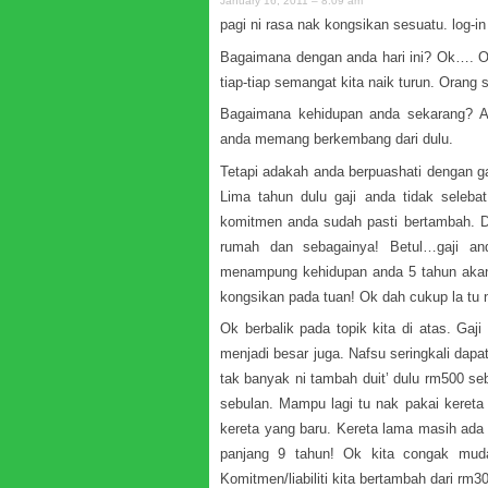
January 16, 2011 – 8:09 am
pagi ni rasa nak kongsikan sesuatu. log-i
Bagaimana dengan anda hari ini? Ok…. O
tiap-tiap semangat kita naik turun. Orang
Bagaimana kehidupan anda sekarang? Ad
anda memang berkembang dari dulu.
Tetapi adakah anda berpuashati dengan ga
Lima tahun dulu gaji anda tidak seleba
komitmen anda sudah pasti bertambah. 
rumah dan sebagainya! Betul…gaji an
menampung kehidupan anda 5 tahun akan
kongsikan pada tuan! Ok dah cukup la tu
Ok berbalik pada topik kita di atas. Gaj
menjadi besar juga. Nafsu seringkali dap
tak banyak ni tambah duit’ dulu rm500 seb
sebulan. Mampu lagi tu nak pakai kereta 
kereta yang baru. Kereta lama masih ada si
panjang 9 tahun! Ok kita congak muda
Komitmen/liabiliti kita bertambah dari rm