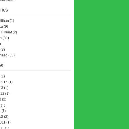
ries
ilihan
(1)
ku
(9)
 Hikmat
(2)
n
(31)
)
(3)
rized
(55)
es
(1)
 2015
(1)
13
(1)
012
(1)
2
(2)
(1)
2
(1)
12
(2)
2011
(1)
011
(1)