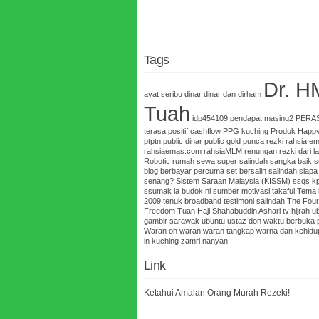
Tags
Dr. H
ayat seribu dinar
dinar dan dirham
Tuah
idp454109
pendapat masing2
PERA
terasa
positif cashflow
PPG kuching
Produk Happy
ptptn
public dinar
public gold
punca rezki
rahsia e
rahsiaemas.com
rahsiaMLM
renungan
rezki dari la
Robotic
rumah sewa super
salindah
sangka baik
s
blog berbayar percuma
set bersalin salindah
siapa
senang?
Sistem Saraan Malaysia (KISSM)
ssqs k
ssumak la budok ni
sumber motivasi
takaful
Tema 
2009
tenuk broadband
testimoni salindah
The Four
Freedom
Tuan Haji Shahabuddin Ashari
tv hijrah
ub
gambir sarawak
ubuntu
ustaz don
waktu berbuka 
Waran oh waran
waran tangkap
warna dan kehidu
in kuching
zamri nanyan
Link
Ketahui Amalan Orang Murah Rezeki!