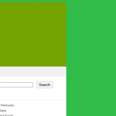
 Percuma
Saya
one Excel