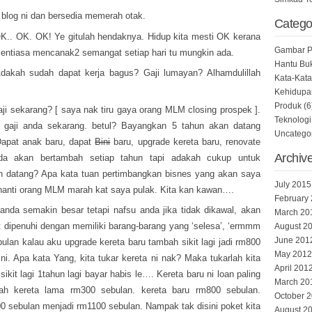
n blog ni dan bersedia memerah otak.
Catego
K.. OK. OK! Ye gitulah hendaknya. Hidup kita mesti OK kerana
Gambar P
 sentiasa mencanak2 semangat setiap hari tu mungkin ada.
Hantu Bu
akah sudah dapat kerja bagus? Gaji lumayan? Alhamdulillah
Kata-Kata
Kehidupa
Produk
(6
ji sekarang? [ saya nak tiru gaya orang MLM closing prospek ].
Teknologi
t gaji anda sekarang. betul? Bayangkan 5 tahun akan datang
Uncatego
Dapat anak baru, dapat
Bini
baru, upgrade kereta baru, renovate
Archiv
da akan bertambah setiap tahun tapi adakah cukup untuk
 datang? Apa kata tuan pertimbangkan bisnes yang akan saya
July 2015
 nanti orang MLM marah kat saya pulak. Kita kan kawan….
February
i anda semakin besar tetapi nafsu anda jika tidak dikawal, akan
March 20
at dipenuhi dengan memiliki barang-barang yang ‘selesa’, ‘ermmm
August 2
June 201
ulan kalau aku upgrade kereta baru tambah sikit lagi jadi rm800
May 2012
ni. Apa kata Yang, kita tukar kereta ni nak? Maka tukarlah kita
April 201
kit lagi 1tahun lagi bayar habis le…. Kereta baru ni loan paling
March 20
h kereta lama rm300 sebulan. kereta baru rm800 sebulan.
October 
300 sebulan menjadi rm1100 sebulan. Nampak tak disini poket kita
August 2