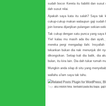
sudah bocor. Kereta itu liabiliti dan susut 
dah susut nilai.
Apakah saya kata itu salah? Saya tak k
cukup-cukup makan walaupun gaji sudah 
join kerana dijanjikan pulangan sekian-seki
Tak cukup dengan satu punca yang saya k
Yie! kalau mu masih ada ibu dan ayah, 
mereka pergi mengadap ilahi. Insyallah 
tekankan bukan dia nak menunjuk diri ny
dikongsikan. Setiap kali dia balik, dia 
bulan, itu kira lain. Dia dah tukar rumah 
Mungkin anda silap di situ yang menyebab
wallahu a’lam saya tak tahu.
Tags
aku miskin hina
,
berbakti pada ibu bapa
,
gaji