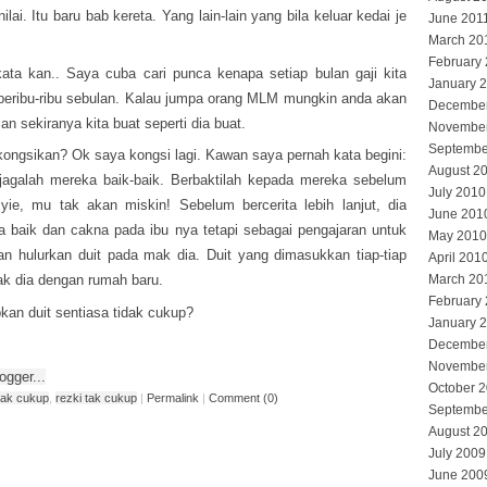
nilai. Itu baru bab kereta. Yang lain-lain yang bila keluar kedai je
June 201
March 20
February
ata kan.. Saya cuba cari punca kenapa setiap bulan gaji kita
January 
beribu-ribu sebulan. Kalau jumpa orang MLM mungkin anda akan
Decembe
an sekiranya kita buat seperti dia buat.
Novembe
Septembe
ongsikan? Ok saya kongsi lagi. Kawan saya pernah kata begini:
August 2
jagalah mereka baik-baik. Berbaktilah kepada mereka sebelum
July 2010
yie, mu tak akan miskin! Sebelum bercerita lebih lanjut, dia
June 201
a baik dan cakna pada ibu nya tetapi sebagai pengajaran untuk
May 2010
akan hulurkan duit pada mak dia. Duit yang dimasukkan tiap-tiap
April 201
mak dia dengan rumah baru.
March 20
February
kan duit sentiasa tidak cukup?
January 
Decembe
Novembe
October 
 tak cukup
,
rezki tak cukup
|
Permalink
|
Comment (0)
Septembe
August 2
July 2009
June 200