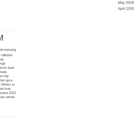
May 2009
April 200
M
SA memang
 talktime
mas
ngit
ervis buat
 kata
pm btp
hari guru
 Weeks to
at kuat
puasa 2010
pan
wimax