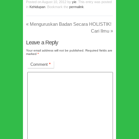
Posted on
August 10, 2012
by
yie
. This entry was posted
in
Kehidupan
. Bookmark the
permalink
.
«
Menguruskan Badan Secara HOLISTIK!
Cari Ilmu
»
Leave a Reply
Your email address will not be published.
Required fields are
marked
*
Comment
*