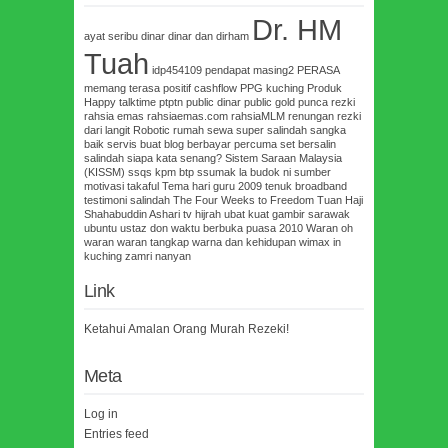
Dr. HM
ayat seribu dinar
dinar dan dirham
Tuah
idp454109
pendapat masing2
PERASA
memang terasa
positif cashflow
PPG kuching
Produk
Happy talktime
ptptn
public dinar
public gold
punca rezki
rahsia emas
rahsiaemas.com
rahsiaMLM
renungan
rezki
dari langit
Robotic
rumah sewa super
salindah
sangka
baik
servis buat blog berbayar percuma
set bersalin
salindah
siapa kata senang?
Sistem Saraan Malaysia
(KISSM)
ssqs kpm btp
ssumak la budok ni
sumber
motivasi
takaful
Tema hari guru 2009
tenuk broadband
testimoni salindah
The Four Weeks to Freedom
Tuan Haji
Shahabuddin Ashari
tv hijrah
ubat kuat gambir sarawak
ubuntu
ustaz don
waktu berbuka puasa 2010
Waran oh
waran
waran tangkap
warna dan kehidupan
wimax in
kuching
zamri nanyan
Link
Ketahui Amalan Orang Murah Rezeki!
Meta
Log in
Entries feed