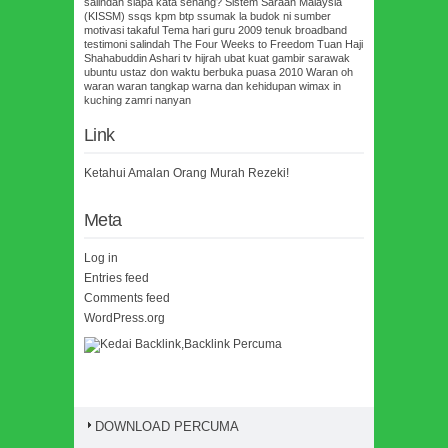
salindah
siapa kata senang?
Sistem Saraan Malaysia
(KISSM)
ssqs kpm btp
ssumak la budok ni
sumber
motivasi
takaful
Tema hari guru 2009
tenuk broadband
testimoni salindah
The Four Weeks to Freedom
Tuan Haji
Shahabuddin Ashari
tv hijrah
ubat kuat gambir sarawak
ubuntu
ustaz don
waktu berbuka puasa 2010
Waran oh
waran
waran tangkap
warna dan kehidupan
wimax in
kuching
zamri nanyan
Link
Ketahui Amalan Orang Murah Rezeki!
Meta
Log in
Entries feed
Comments feed
WordPress.org
DOWNLOAD PERCUMA