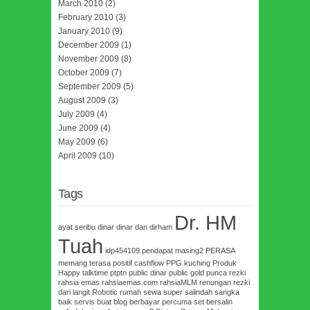
March 2010
(2)
February 2010
(3)
January 2010
(9)
December 2009
(1)
November 2009
(8)
October 2009
(7)
September 2009
(5)
August 2009
(3)
July 2009
(4)
June 2009
(4)
May 2009
(6)
April 2009
(10)
Tags
Dr. HM
ayat seribu dinar
dinar dan dirham
Tuah
idp454109
pendapat masing2
PERASA
memang terasa
positif cashflow
PPG kuching
Produk
Happy talktime
ptptn
public dinar
public gold
punca rezki
rahsia emas
rahsiaemas.com
rahsiaMLM
renungan
rezki
dari langit
Robotic
rumah sewa super
salindah
sangka
baik
servis buat blog berbayar percuma
set bersalin