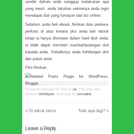
sendiri dahulu anda sanggup melakukan apa
yang mesti anda lakukan sekiranya anda ingin
mendapat duit yang lumayan dari biz online.
Sebelum anda beli ebook, fikirkan dulu perkara-
perkara di atas kerana jika anda beli ebook
tetapi ia hanya disimpan dalam hard disk anda,
ia tidak dapat memberi manfaat/pulangan duit
kepada anda. Sebaliknya anda kehilangan duit
dari poket anda.
Fikir-fikirkan.
Posted on
February 14, 2011
by
yie
. This entry was
posted in
Kehidupan
. Bookmark the
permalink
.
«
Di takuk lama
Nak apa lagi?
»
Leave a Reply